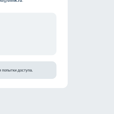
nfo@tnmk.ru
.
 попытки доступа.