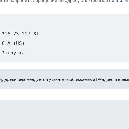
ете направить обращение по адресу электронной почты:
i
216.73.217.81
США (US)
Загрузка...
ддержки рекомендуется указать отображаемый IP-адрес и время