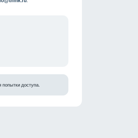
nfo@tnmk.ru
.
 попытки доступа.