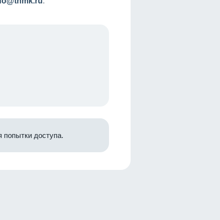
nfo@tnmk.ru
.
 попытки доступа.