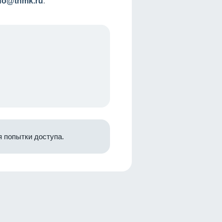
nfo@tnmk.ru
.
 попытки доступа.