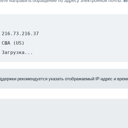
ете направить обращение по адресу электронной почты:
i
216.73.216.37
США (US)
Загрузка...
ддержки рекомендуется указать отображаемый IP-адрес и время