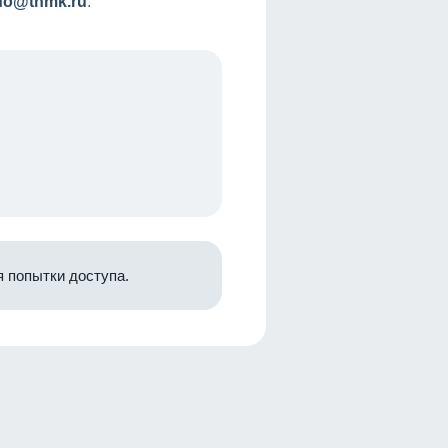
nfo@tnmk.ru
.
 попытки доступа.