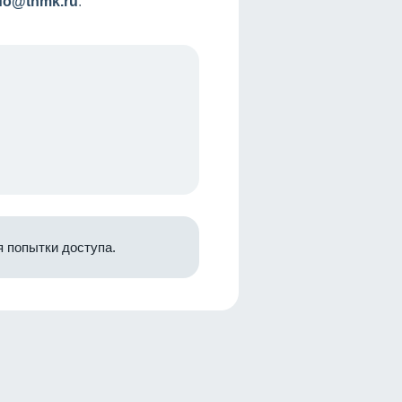
nfo@tnmk.ru
.
 попытки доступа.